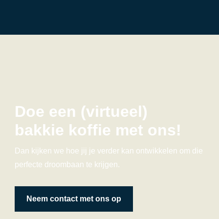
Doe een (virtueel)
bakkie koffie met ons!
Dan kijken we hoe jij je verder kan ontwikkelen om die
perfecte droombaan te krijgen.
Neem contact met ons op