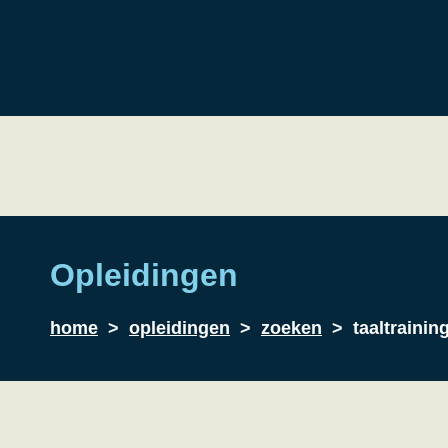
Opleidingen
home
>
opleidingen
>
zoeken
> taaltrainin