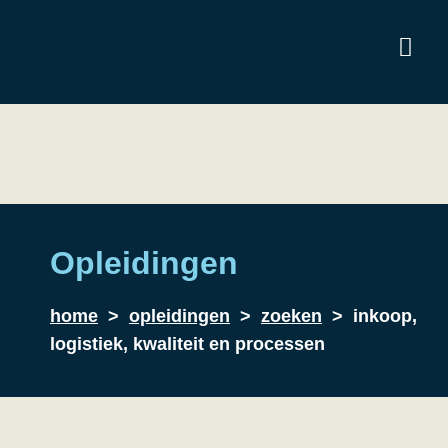
Opleidingen
home
>
opleidingen
>
zoeken
> inkoop,
logistiek, kwaliteit en processen