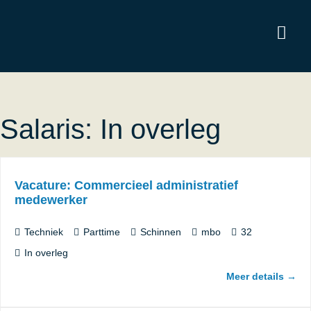
Salaris:
In overleg
Vacature: Commercieel administratief
medewerker
Techniek
Parttime
Schinnen
mbo
32
In overleg
Meer details