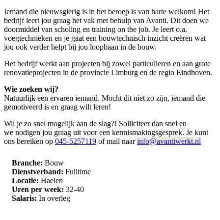
Iemand die nieuwsgierig is in het beroep is van harte welkom! Het
bedrijf leert jou graag het vak met behulp van Avanti. Dit doen we
doormiddel van scholing en training on the job. Je leert o.a.
voegtechnieken en je gaat een bouwtechnisch inzicht creëren wat
jou ook verder helpt bij jou loopbaan in de bouw.
Het bedrijf werkt aan projecten bij zowel particulieren en aan grote
renovatieprojecten in de provincie Limburg en de regio Eindhoven.
Wie zoeken wij?
Natuurlijk een ervaren iemand. Mocht dit niet zo zijn, iemand die
gemotiveerd is en graag wilt leren!
Wil je zo snel mogelijk aan de slag?! Solliciteer dan snel en
we
nodigen jou graag uit voor een kennismakingsgesprek. Je kunt
ons bereiken op
045-5257119
of mail naar
info@avantiwerkt.nl
Branche:
Bouw
Dienstverband:
Fulltime
Locatie:
Haelen
Uren per week:
32-40
Salaris:
In overleg