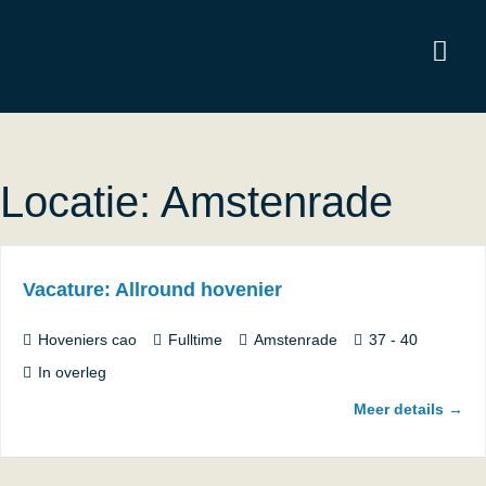
Locatie:
Amstenrade
Vacature: Allround hovenier
Hoveniers cao
Fulltime
Amstenrade
37 - 40
In overleg
Meer details